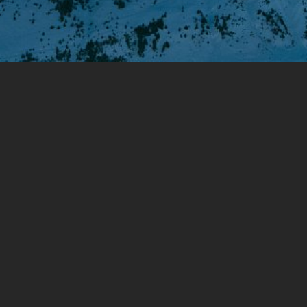
Lorem ipsum headerum
Lorem ipsum dolor sit amet, consectetur adipiscing
elit, sed do eiusmod tempor incididunt ut labore et
dolore magna aliqua. Ut enim ad minim veniam, quis
nostrud exercitation ullamco laboris nisi ut aliquip ex
ea commodo consequat. Duis aute irure dolor in
reprehenderit in voluptate velit esse cillum dolore eu
fugiat nulla pariatur. Excepteur sint occaecat
cupidatat non proident, sunt in culpa qui officia
deserunt mollit anim id est laborum.