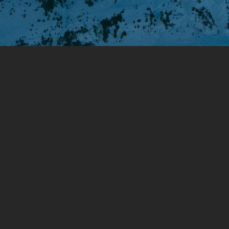
Lorem ipsum headerum
Lorem ipsum dolor sit amet, consectetur adipiscing
elit, sed do eiusmod tempor incididunt ut labore et
dolore magna aliqua. Ut enim ad minim veniam, quis
nostrud exercitation ullamco laboris nisi ut aliquip ex
ea commodo consequat. Duis aute irure dolor in
reprehenderit in voluptate velit esse cillum dolore eu
fugiat nulla pariatur. Excepteur sint occaecat
cupidatat non proident, sunt in culpa qui officia
deserunt mollit anim id est laborum.